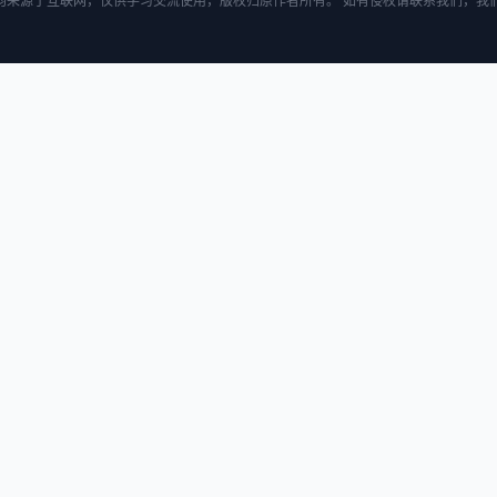
均来源于互联网，仅供学习交流使用，版权归原作者所有。 如有侵权请联系我们，我们